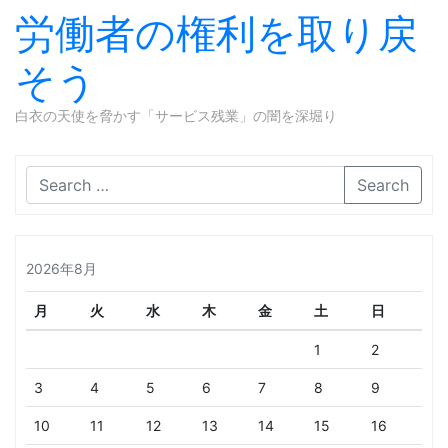
労働者の権利を取り戻
そう
白衣の天使を脅かす「サービス残業」の闇を深堀り
Skip to content
Search
2026年8月
月
火
水
木
金
土
日
1
2
3
4
5
6
7
8
9
10
11
12
13
14
15
16